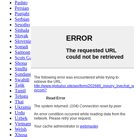
Pashto
Persian
Punjabi
Serbian
Sesotho
Sinhala
Slovak
Slovenian
Somali
Samoan
Scots Gaelic
Shona
Sindhi
Sundanese
Swahili
Tajik
Tamil
Telugu
Thai
Ukrainian
Urdu
Uzbek
Vietnamese
Welsh
Xhosa