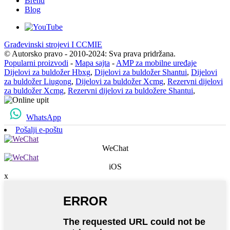
Brend
Blog
Građevinski strojevi I CCMIE
© Autorsko pravo - 2010-2024: Sva prava pridržana.
Popularni proizvodi
-
Mapa sajta
-
AMP za mobilne uređaje
Dijelovi za buldožer Hbxg
,
Dijelovi za buldožer Shantui
,
Dijelovi
za buldožer Liugong
,
Dijelovi za buldožer Xcmg
,
Rezervni dijelovi
za buldožer Xcmg
,
Rezervni dijelovi za buldožere Shantui
,
WhatsApp
Pošalji e-poštu
WeChat
iOS
x