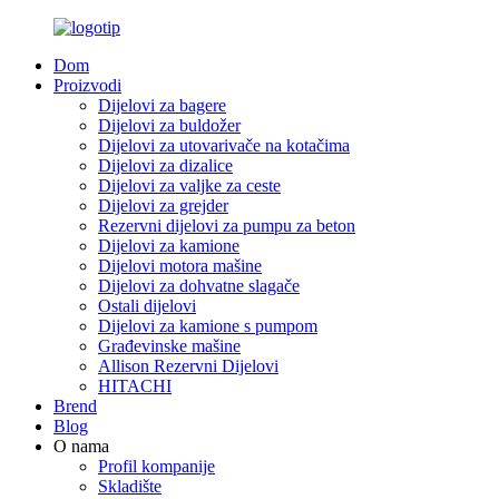
Dom
Proizvodi
Dijelovi za bagere
Dijelovi za buldožer
Dijelovi za utovarivače na kotačima
Dijelovi za dizalice
Dijelovi za valjke za ceste
Dijelovi za grejder
Rezervni dijelovi za pumpu za beton
Dijelovi za kamione
Dijelovi motora mašine
Dijelovi za dohvatne slagače
Ostali dijelovi
Dijelovi za kamione s pumpom
Građevinske mašine
Allison Rezervni Dijelovi
HITACHI
Brend
Blog
O nama
Profil kompanije
Skladište