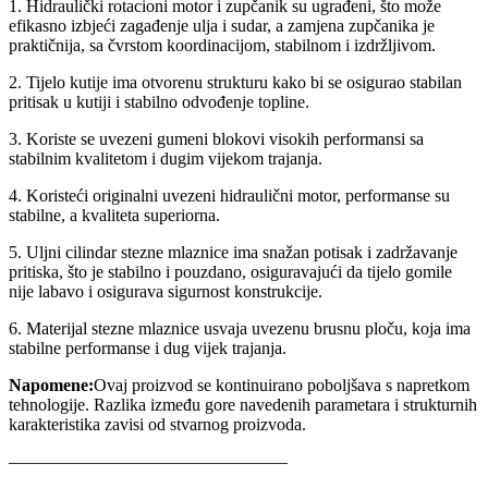
1. Hidraulički rotacioni motor i zupčanik su ugrađeni, što može
efikasno izbjeći zagađenje ulja i sudar, a zamjena zupčanika je
praktičnija, sa čvrstom koordinacijom, stabilnom i izdržljivom.
2. Tijelo kutije ima otvorenu strukturu kako bi se osigurao stabilan
pritisak u kutiji i stabilno odvođenje topline.
3. Koriste se uvezeni gumeni blokovi visokih performansi sa
stabilnim kvalitetom i dugim vijekom trajanja.
4. Koristeći originalni uvezeni hidraulični motor, performanse su
stabilne, a kvaliteta superiorna.
5. Uljni cilindar stezne mlaznice ima snažan potisak i zadržavanje
pritiska, što je stabilno i pouzdano, osiguravajući da tijelo gomile
nije labavo i osigurava sigurnost konstrukcije.
6. Materijal stezne mlaznice usvaja uvezenu brusnu ploču, koja ima
stabilne performanse i dug vijek trajanja.
Napomene:
Ovaj proizvod se kontinuirano poboljšava s napretkom
tehnologije. Razlika između gore navedenih parametara i strukturnih
karakteristika zavisi od stvarnog proizvoda.
————————————————