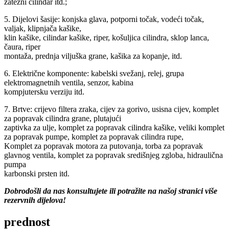
zatezni cilindar itd.;
5. Dijelovi šasije: konjska glava, potporni točak, vodeći točak,
valjak, klipnjača kašike,
klin kašike, cilindar kašike, riper, košuljica cilindra, sklop lanca,
čaura, riper
montaža, prednja viljuška grane, kašika za kopanje, itd.
6. Električne komponente: kabelski svežanj, relej, grupa
elektromagnetnih ventila, senzor, kabina
kompjutersku verziju itd.
7. Brtve: crijevo filtera zraka, cijev za gorivo, usisna cijev, komplet
za popravak cilindra grane, plutajući
zaptivka za ulje, komplet za popravak cilindra kašike, veliki komplet
za popravak pumpe, komplet za popravak cilindra rupe,
Komplet za popravak motora za putovanja, torba za popravak
glavnog ventila, komplet za popravak središnjeg zgloba, hidraulična
pumpa
karbonski prsten itd.
Dobrodošli da nas konsultujete ili potražite na našoj stranici više
rezervnih dijelova!
prednost