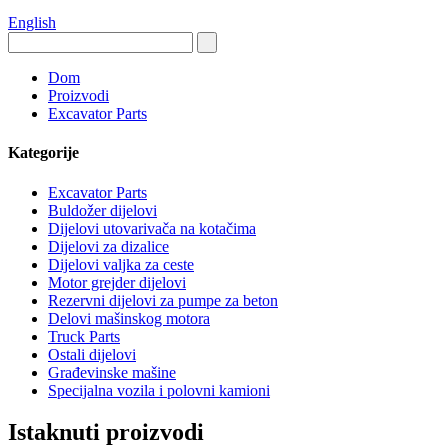
English
Dom
Proizvodi
Excavator Parts
Kategorije
Excavator Parts
Buldožer dijelovi
Dijelovi utovarivača na kotačima
Dijelovi za dizalice
Dijelovi valjka za ceste
Motor grejder dijelovi
Rezervni dijelovi za pumpe za beton
Delovi mašinskog motora
Truck Parts
Ostali dijelovi
Građevinske mašine
Specijalna vozila i polovni kamioni
Istaknuti proizvodi