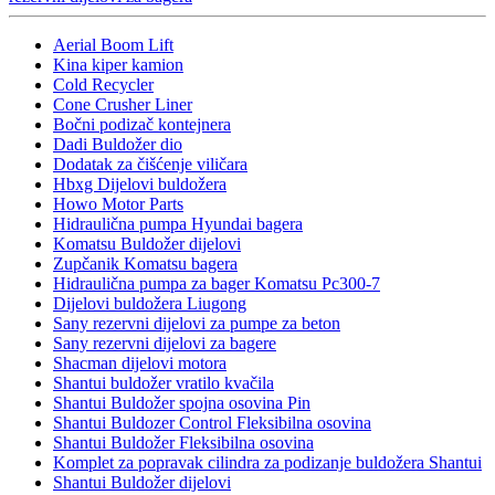
Aerial Boom Lift
Kina kiper kamion
Cold Recycler
Cone Crusher Liner
Bočni podizač kontejnera
Dadi Buldožer dio
Dodatak za čišćenje viličara
Hbxg Dijelovi buldožera
Howo Motor Parts
Hidraulična pumpa Hyundai bagera
Komatsu Buldožer dijelovi
Zupčanik Komatsu bagera
Hidraulična pumpa za bager Komatsu Pc300-7
Dijelovi buldožera Liugong
Sany rezervni dijelovi za pumpe za beton
Sany rezervni dijelovi za bagere
Shacman dijelovi motora
Shantui buldožer vratilo kvačila
Shantui Buldožer spojna osovina Pin
Shantui Buldozer Control Fleksibilna osovina
Shantui Buldožer Fleksibilna osovina
Komplet za popravak cilindra za podizanje buldožera Shantui
Shantui Buldožer dijelovi