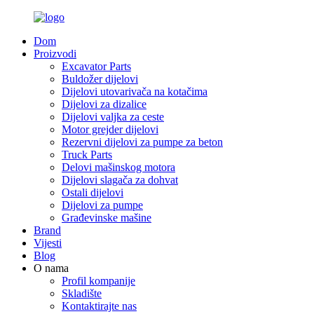
Dom
Proizvodi
Excavator Parts
Buldožer dijelovi
Dijelovi utovarivača na kotačima
Dijelovi za dizalice
Dijelovi valjka za ceste
Motor grejder dijelovi
Rezervni dijelovi za pumpe za beton
Truck Parts
Delovi mašinskog motora
Dijelovi slagača za dohvat
Ostali dijelovi
Dijelovi za pumpe
Građevinske mašine
Brand
Vijesti
Blog
O nama
Profil kompanije
Skladište
Kontaktirajte nas