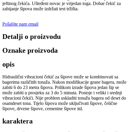
jeftinog čekića. Ušteđeni novac je vrijedan toga. Dobar čekić za
zabijanje šipova može izdržati test tržišta.
Pošaljite nam email
Detalji o proizvodu
Oznake proizvoda
opis
Hidraulični vibracioni čekić za šipove može se kombinovati sa
bagerima različitih tonaža. Nakon modifikacije grane bagera, može
zabiti 6 do 23 metra šipova. Prilikom izrade šipova jedan šip se
može zabiti u prosjeku za 3 do 5 minuta. Postoje i veliki i srednji
vibracioni čekići. Nije problem uskladiti tonažu bagera od deset do
osamdeset tona. Tijelo šipova može uključivati ​​šipove, čelične
šipove, drvene šipove, cementne šipove itd.
karaktera