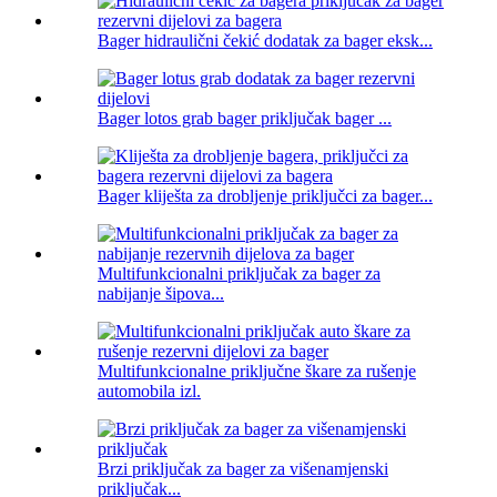
Bager hidraulični čekić dodatak za bager eksk...
Bager lotos grab bager priključak bager ...
Bager kliješta za drobljenje priključci za bager...
Multifunkcionalni priključak za bager za
nabijanje šipova...
Multifunkcionalne priključne škare za rušenje
automobila izl.
Brzi priključak za bager za višenamjenski
priključak...