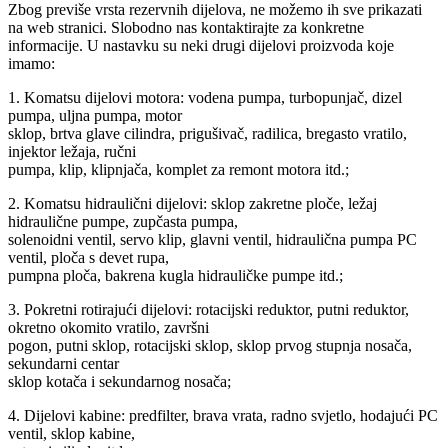
Zbog previše vrsta rezervnih dijelova, ne možemo ih sve prikazati
na web stranici. Slobodno nas kontaktirajte za konkretne
informacije. U nastavku su neki drugi dijelovi proizvoda koje
imamo:
1. Komatsu dijelovi motora: vodena pumpa, turbopunjač, ​​dizel
pumpa, uljna pumpa, motor
sklop, brtva glave cilindra, prigušivač, radilica, bregasto vratilo,
injektor ležaja, ručni
pumpa, klip, klipnjača, komplet za remont motora itd.;
2. Komatsu hidraulični dijelovi: sklop zakretne ploče, ležaj
hidraulične pumpe, zupčasta pumpa,
solenoidni ventil, servo klip, glavni ventil, hidraulična pumpa PC
ventil, ploča s devet rupa,
pumpna ploča, bakrena kugla hidrauličke pumpe itd.;
3. Pokretni rotirajući dijelovi: rotacijski reduktor, putni reduktor,
okretno okomito vratilo, završni
pogon, putni sklop, rotacijski sklop, sklop prvog stupnja nosača,
sekundarni centar
sklop kotača i sekundarnog nosača;
4. Dijelovi kabine: predfilter, brava vrata, radno svjetlo, hodajući PC
ventil, sklop kabine,