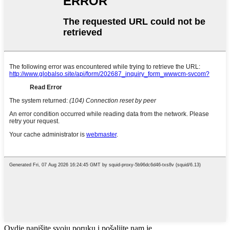
Ovdje napišite svoju poruku i pošaljite nam je