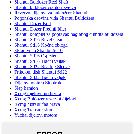
Shantui Buldožer Reel Shaft
Shantui buldožer vratilo rikverca
Rezervni dijelovi za buldožere Shantui
Pogonska osovina vitla Shantui Buldožera
Shantui Dozer Bolt
Shantui Dozer Prednji Idler
Shantui komplet za popravak nagibnog cilindra buldožera
Shantui Sd16 Bevel Gear
Shantui Sd16 Kočna obloga
Sklop vrata Shantui Sd16
Shantui Sd16 O-prsten
Shantui Sd16 Tračni valjak
Shantui Sd22 Bearing Sleeve
Frikcioni disk Shantui Sd22
Shantui Sd32 Tračni valjak
Dijelovi motora Sinotruk
Šlep kamion
Xcmg dijelovi buldožera
Xcmg Buldozer rezervni dijelovi
Xcmg hidraulična brava
Xcmg Transmission
Yuchai dijelovi motora