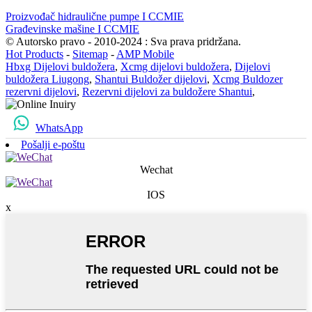
Proizvođač hidraulične pumpe I CCMIE
Građevinske mašine I CCMIE
© Autorsko pravo - 2010-2024 : Sva prava pridržana.
Hot Products
-
Sitemap
-
AMP Mobile
Hbxg Dijelovi buldožera
,
Xcmg dijelovi buldožera
,
Dijelovi
buldožera Liugong
,
Shantui Buldožer dijelovi
,
Xcmg Buldozer
rezervni dijelovi
,
Rezervni dijelovi za buldožere Shantui
,
WhatsApp
Pošalji e-poštu
Wechat
IOS
x