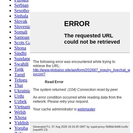
Serbian
Sesotho
Sinhala
Slovak
Slovenian
Somali
Samoan
Scots Gaelic
Shona
Sindhi
Sundanese
Swahili
Tajik
Tamil
Telugu
Thai
Ukrainian
Urdu
Uzbek
Vietnamese
Welsh
Xhosa
Yiddish
Yoruba