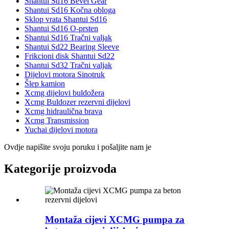
Shantui Sd16 Bevel Gear
Shantui Sd16 Kočna obloga
Sklop vrata Shantui Sd16
Shantui Sd16 O-prsten
Shantui Sd16 Tračni valjak
Shantui Sd22 Bearing Sleeve
Frikcioni disk Shantui Sd22
Shantui Sd32 Tračni valjak
Dijelovi motora Sinotruk
Šlep kamion
Xcmg dijelovi buldožera
Xcmg Buldozer rezervni dijelovi
Xcmg hidraulična brava
Xcmg Transmission
Yuchai dijelovi motora
Ovdje napišite svoju poruku i pošaljite nam je
Kategorije proizvoda
Montaža cijevi XCMG pumpa za