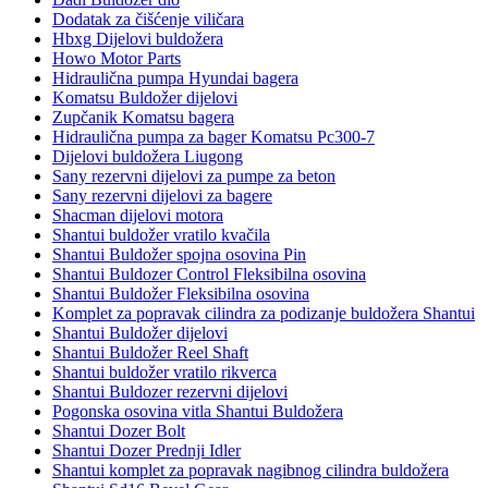
Dodatak za čišćenje viličara
Hbxg Dijelovi buldožera
Howo Motor Parts
Hidraulična pumpa Hyundai bagera
Komatsu Buldožer dijelovi
Zupčanik Komatsu bagera
Hidraulična pumpa za bager Komatsu Pc300-7
Dijelovi buldožera Liugong
Sany rezervni dijelovi za pumpe za beton
Sany rezervni dijelovi za bagere
Shacman dijelovi motora
Shantui buldožer vratilo kvačila
Shantui Buldožer spojna osovina Pin
Shantui Buldozer Control Fleksibilna osovina
Shantui Buldožer Fleksibilna osovina
Komplet za popravak cilindra za podizanje buldožera Shantui
Shantui Buldožer dijelovi
Shantui Buldožer Reel Shaft
Shantui buldožer vratilo rikverca
Shantui Buldozer rezervni dijelovi
Pogonska osovina vitla Shantui Buldožera
Shantui Dozer Bolt
Shantui Dozer Prednji Idler
Shantui komplet za popravak nagibnog cilindra buldožera