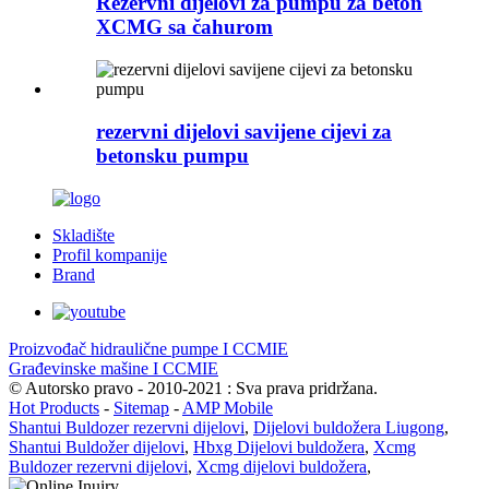
Rezervni dijelovi za pumpu za beton
XCMG sa čahurom
rezervni dijelovi savijene cijevi za
betonsku pumpu
Skladište
Profil kompanije
Brand
Proizvođač hidraulične pumpe I CCMIE
Građevinske mašine I CCMIE
© Autorsko pravo - 2010-2021 : Sva prava pridržana.
Hot Products
-
Sitemap
-
AMP Mobile
Shantui Buldozer rezervni dijelovi
,
Dijelovi buldožera Liugong
,
Shantui Buldožer dijelovi
,
Hbxg Dijelovi buldožera
,
Xcmg
Buldozer rezervni dijelovi
,
Xcmg dijelovi buldožera
,