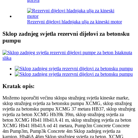
goriva
Rezervni dijelovi hladnjaka ulja za kineski motor
Sklop zadnjeg svjetla rezervni dijelovi za betonsku
pumpu
Kratak opis:
Možemo isporučiti većinu sklopa stražnjeg svjetla kineske marke,
sklop stražnjeg svjetla za betonsku pumpu XCMG, sklop stražnjeg
svjetla za betonsku pumpu XCMG 37 metara HB37, sklop stražnjeg
svjetla za beton XCMG Hb39k 39m, sklop stražnjeg svjetla za
beton XCMG Hb41 Hb41A 41 m, sklop stražnjeg svjetla za beton
XCMG Hb41 Hb41A od 41 metara, Pump3m Concrete Concrete
4m Pump3m, Pump3k Concrete 4m Sklop zadnjeg svjetla za
kamion, Hb46A 46m Sklop stražnjeg svjetla za beton, XCMG