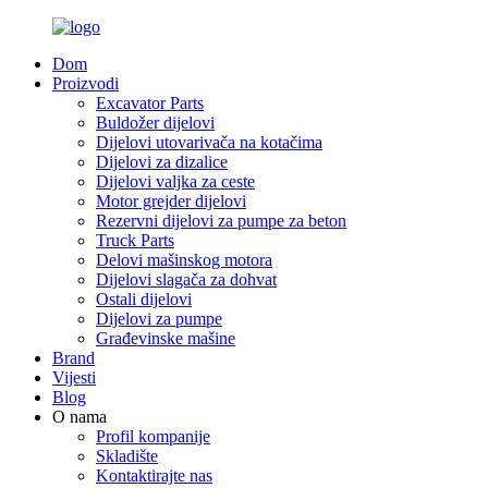
Dom
Proizvodi
Excavator Parts
Buldožer dijelovi
Dijelovi utovarivača na kotačima
Dijelovi za dizalice
Dijelovi valjka za ceste
Motor grejder dijelovi
Rezervni dijelovi za pumpe za beton
Truck Parts
Delovi mašinskog motora
Dijelovi slagača za dohvat
Ostali dijelovi
Dijelovi za pumpe
Građevinske mašine
Brand
Vijesti
Blog
O nama
Profil kompanije
Skladište
Kontaktirajte nas