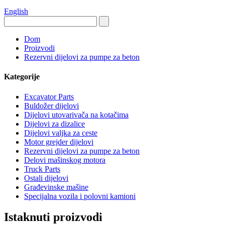
English
Dom
Proizvodi
Rezervni dijelovi za pumpe za beton
Kategorije
Excavator Parts
Buldožer dijelovi
Dijelovi utovarivača na kotačima
Dijelovi za dizalice
Dijelovi valjka za ceste
Motor grejder dijelovi
Rezervni dijelovi za pumpe za beton
Delovi mašinskog motora
Truck Parts
Ostali dijelovi
Građevinske mašine
Specijalna vozila i polovni kamioni
Istaknuti proizvodi