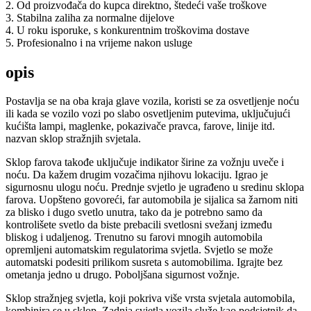
2. Od proizvođača do kupca direktno, štedeći vaše troškove
3. Stabilna zaliha za normalne dijelove
4. U roku isporuke, s konkurentnim troškovima dostave
5. Profesionalno i na vrijeme nakon usluge
opis
Postavlja se na oba kraja glave vozila, koristi se za osvetljenje noću
ili kada se vozilo vozi po slabo osvetljenim putevima, uključujući
kućišta lampi, maglenke, pokazivače pravca, farove, linije itd.
nazvan sklop stražnjih svjetala.
Sklop farova takođe uključuje indikator širine za vožnju uveče i
noću. Da kažem drugim vozačima njihovu lokaciju. Igrao je
sigurnosnu ulogu noću. Prednje svjetlo je ugrađeno u sredinu sklopa
farova. Uopšteno govoreći, far automobila je sijalica sa žarnom niti
za blisko i dugo svetlo unutra, tako da je potrebno samo da
kontrolišete svetlo da biste prebacili svetlosni svežanj između
bliskog i udaljenog. Trenutno su farovi mnogih automobila
opremljeni automatskim regulatorima svjetla. Svjetlo se može
automatski podesiti prilikom susreta s automobilima. Igrajte bez
ometanja jedno u drugo. Poboljšana sigurnost vožnje.
Sklop stražnjeg svjetla, koji pokriva više vrsta svjetala automobila,
kombinira se u sklop. Zadnja svjetla vozila služe kao podsjetnik da