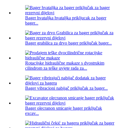
Bager hvataljka hvataljka prikljucak za bager
bager...
Bager grabilica za drvo bager priključak bager...
Rotacijske hidraulične makaze s dvostrukim
cilindrom za teške uvjete rada za...
Bager vibracioni nabijač priključak za bager...
Bager olecranon smicanje bager priključak
excav...