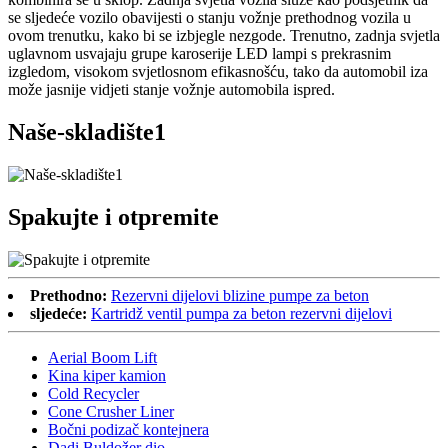
se sljedeće vozilo obavijesti o stanju vožnje prethodnog vozila u
ovom trenutku, kako bi se izbjegle nezgode. Trenutno, zadnja svjetla
uglavnom usvajaju grupe karoserije LED lampi s prekrasnim
izgledom, visokom svjetlosnom efikasnošću, tako da automobil iza
može jasnije vidjeti stanje vožnje automobila ispred.
Naše-skladište1
Spakujte i otpremite
Prethodno:
Rezervni dijelovi blizine pumpe za beton
sljedeće:
Kartridž ventil pumpa za beton rezervni dijelovi
Aerial Boom Lift
Kina kiper kamion
Cold Recycler
Cone Crusher Liner
Bočni podizač kontejnera
Dadi Buldožer dio